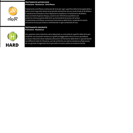
Store
Via Mantova, 57
37053 Cerea
0442 320333
Via Strà, 44
37030 Colognola ai Colli
045 6116039
Via Monte Cimone, 41/E
36073 Cornedo Vicentino