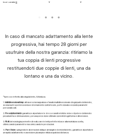
Inset variabile
V
V
10
In caso di mancato adattamento alla lente
progressiva, hai tempo 28 giorni per
usufruire della nostra garanzia: ritiriamo la
tua coppia di lenti progressive
restituendoti due coppie di lenti, una da
lontano e una da vicino.
* Il prezzo è riferito alla singola lente, IVA inclusa.
1.
Multidimensional Map:
attraverso la mappatura e l'analisi multidimensionale di ogni punto della lente,
assicura un'esperienza visiva estremamente confortevole, perfezionata secondo parametri
personalizzati.
2.
Prescription Match:
garantisce al portatore le stesse caratteristiche visive e il potere della lente
provata in fase di misurazione, per una percezione ottimale con lenti di ogni forma e dimensione.
3.
Fit All:
la tecnologia permette di realizzare le lenti perfette in base alla montatura scelta,
ottimizzando i parametri e massimizzando le prestazioni.
4.
Pure Vision:
spingendo le aberrazioni oblique ai margini esterni della lente, garantisce al portatore
un rapido adattamento e una visione più ampia e nitida a qualsiasi distanza.