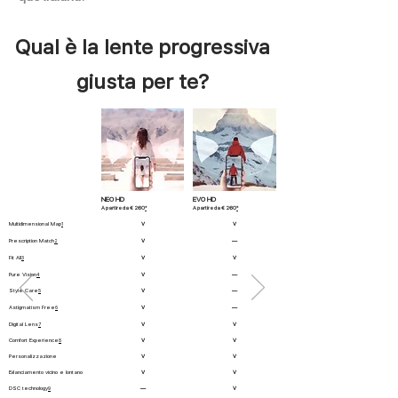
Qual è la lente progressiva
giusta per te?
NEO HD
EVO HD
A partire da € 260
A partire da € 260
*
*
Multidimensional Map
V
V
1
Prescription Match
V
—
2
Fit All
V
V
3
Pure Vision
V
—
4
Style Care
V
—
5
Astigmatism Free
V
—
6
Digital Lens
V
V
7
Comfort Experience
V
V
8
Personalizzazione
V
V
Bilanciamento vicino e lontano
V
V
DSC technology
—
V
9