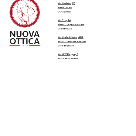
Via Mantova, 57
37053 Cerea
0442 320333
Via Strà, 44
37030 Colognola ai Colli
045 6116039
Via Monte Cimone, 41/E
36073 Cornedo Vicentino
0445 1890010
Via XXIV Maggio, 8
36054 Montebello
Vicentino
0444 1935268
(ex Spazio Ottico)
Via Str. Nuova, 34
37024 Negrar di
Valpolicella
045 4501173
Via Roma, 1/B
37057 San Giovanni
Lupatoto
045 8751504
Nuova Ottica Bc S.r.l. | Via Mantova,
57 - 37053
Cerea (VR) | P.IVA - C.F.
04521620239
|
Num
ero REA V
R427502 |
Privacy e
cookie
Privacy Policy